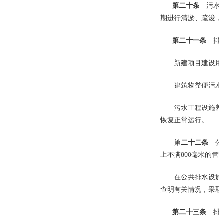
第二十条
污水
期进行清淤、疏浚
第二十一条
排
新建项目建设用地
建筑物粪便污水出
污水工程设施养护
恢复正常运行。
第
二十二条
公
上不满800毫米的
在公共排水设施安
查明有关情况，采
第二十三条
排