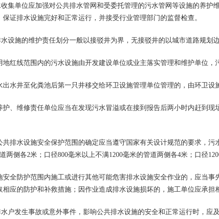
收集单位应加强对公共排水管网和受委托管理的污水管网等设施的养护维
，保证排水设施完好和正常运行，并接受行业管理部门的监督检查。
水设施的维护责任划分一般以接驳井为界，无接驳井的以城市道路规划
红线范围内的污水设施由开发建设单位或业主落实管理和维护单位，污
水井至化粪池后第一只井移交给环卫设施管理单位管理的，由环卫设施
、维修责任单位应当在发现污水冒溢或在接到报告后两小时内赶到现场
共排水设施安全保护范围的确定应当遵守国家有关设计规范的要求，污水
管道两侧各2米；口径800毫米以上不满1200毫米的管道两侧各4米；口径12
全防护范围内施工或进行其他可能危害排水设施安全作业的，应当事先
取相应的防护和补救措施；因作业造成排水设施损坏的，施工单位应承担
水户发生事故或意外事件，影响公共排水设施的安全和正常运行时，应及