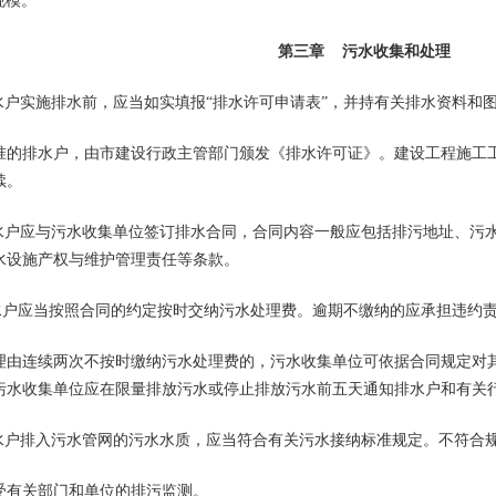
规模。
第三章 污水收集和处理
户实施排水前，应当如实填报“排水许可申请表”，并持有关排水资料和
排水户，由市建设行政主管部门颁发《排水许可证》。建设工程施工工
续。
户应与污水收集单位签订排水合同，合同内容一般应包括排污地址、污水
水设施产权与维护管理责任等条款。
户应当按照合同的约定按时交纳污水处理费。逾期不缴纳的应承担违约
连续两次不按时缴纳污水处理费的，污水收集单位可依据合同规定对其
污水收集单位应在限量排放污水或停止排放污水前五天通知排水户和有关
户排入污水管网的污水水质，应当符合有关污水接纳标准规定。不符合规
有关部门和单位的排污监测。