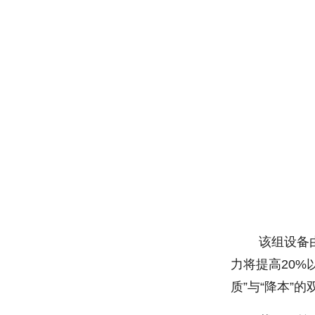
该组设备由3
力将提高20%
质”与“降本”