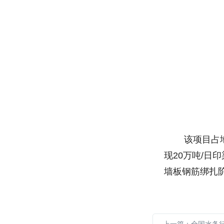
该项目占地4
现20万吨/
墙板钢筋绑扎阶